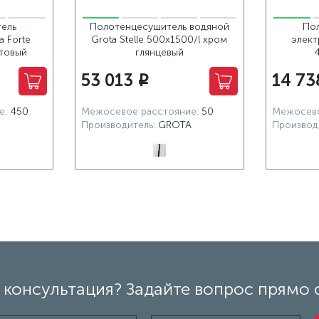
ель
Полотенцесушитель водяной
По
a Forte
Grota Stelle 500x1500/l хром
элект
товый
глянцевый
53 013
14 73
i
е:
450
Межосевое расстояние:
50
Межосево
Производитель:
GROTA
Производ
консультация? Задайте вопрос прямо 