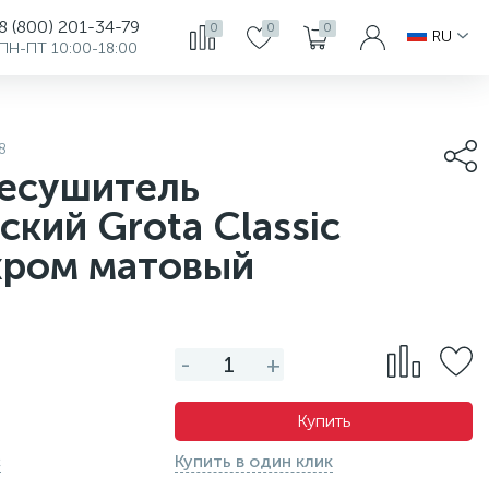
8 (800) 201-34-79
0
0
0
RU
ПН-ПТ 10:00-18:00
8
есушитель
ский Grota Classic
хром матовый
-
+
Купить
с
Купить в один клик