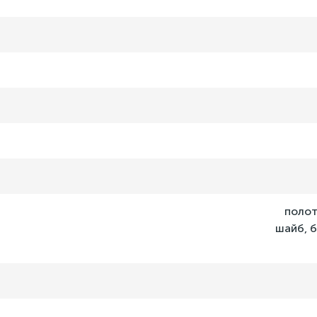
полот
шайб, б