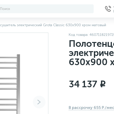
сушитель электрический Grota Classic 630x900 хром матовый
Код товара:
460711821972
Полотенц
электриче
630x900 
34 137
i
В рассрочку 655 Р./ме