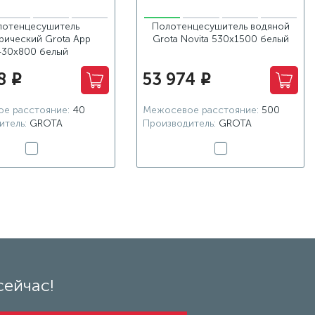
лотенцесушитель
Полотенцесушитель водяной
рический Grota App
Grota Novita 530x1500 белый
430х800 белый
8
53 974
i
i
е расстояние:
40
Межосевое расстояние:
500
итель:
GROTA
Производитель:
GROTA
сейчас!