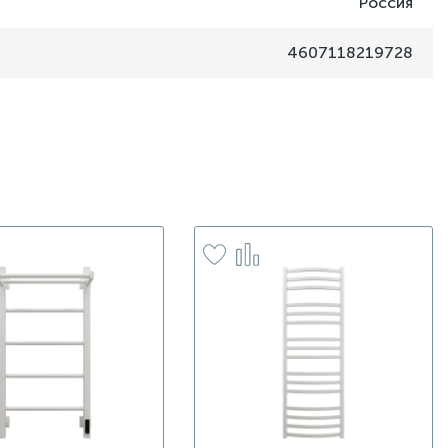
Россия
4607118219728