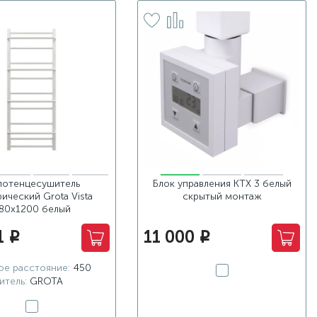
лотенцесушитель
Блок управления KTX 3 белый
ический Grota Vista
скрытый монтаж
80х1200 белый
1
11 000
i
i
е расстояние:
450
итель:
GROTA