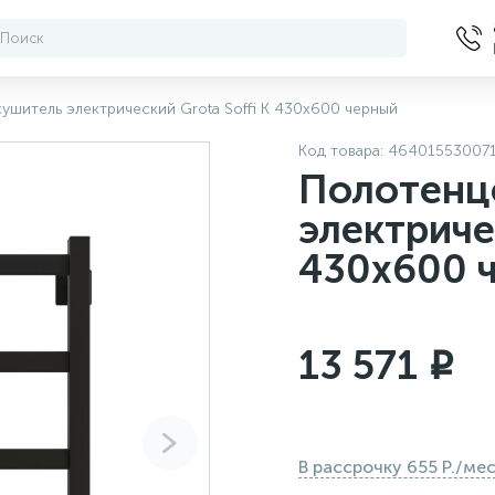
ушитель электрический Grota Soffi K 430х600 черный
Код товара:
46401553007
Полотенц
электриче
430х600 
13 571
i
В рассрочку 655 Р./ме