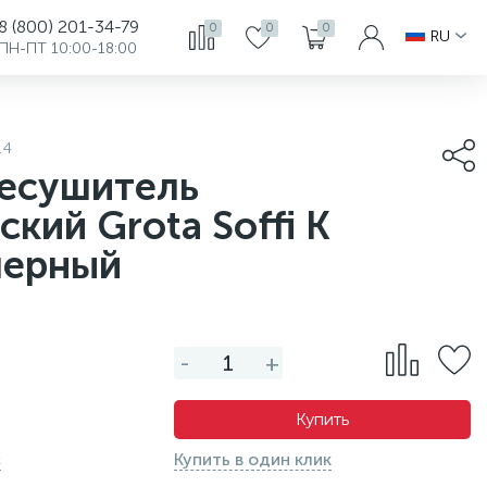
8 (800) 201-34-79
0
0
0
RU
ПН-ПТ 10:00-18:00
14
есушитель
ский Grota Soffi K
черный
-
+
Купить
с
Купить в один клик