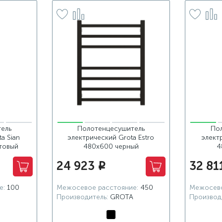
ель
Полотенцесушитель
По
a Sian
электрический Grota Estro
электр
товый
480x600 черный
4
24 923
32 81
i
е:
100
Межосевое расстояние:
450
Межосево
Производитель:
GROTA
Производ