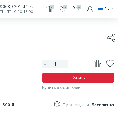
8 (800) 201-34-79
0
0
0
RU
ПН-ПТ 10:00-18:00
-
+
Купить
с
Купить в один клик
м
500
Пункт выдачи
Бесплатно
i