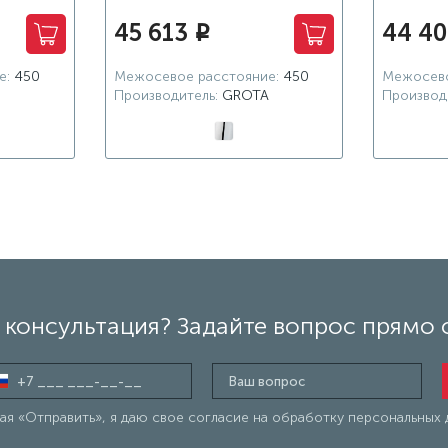
45 613
44 4
i
е:
450
Межосевое расстояние:
450
Межосево
Производитель:
GROTA
Производ
консультация? Задайте вопрос прямо 
я «Отправить», я даю свое согласие на обработку персональных 