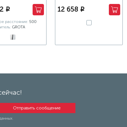
02
12 658
i
i
е расстояние:
500
итель:
GROTA
сейчас!
данных.