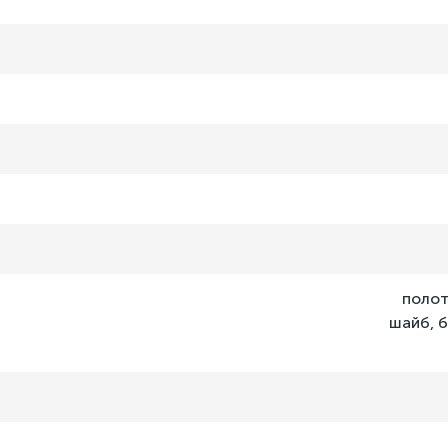
полот
шайб, б