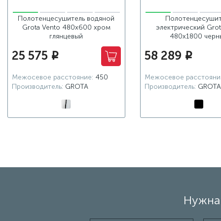
Полотенцесушитель водяной
Полотенцесушит
Grota Vento 480x600 хром
электрический Grot
глянцевый
480x1800 черн
25 575
58 289
i
i
Межосевое расстояние:
450
Межосевое расстояни
Производитель:
GROTA
Производитель:
GROTA
Нужна 