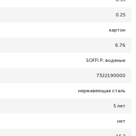
0.25
картон
6.76
SOFFI P; водяные
7322190000
нержавеющая сталь
5 лет
нет