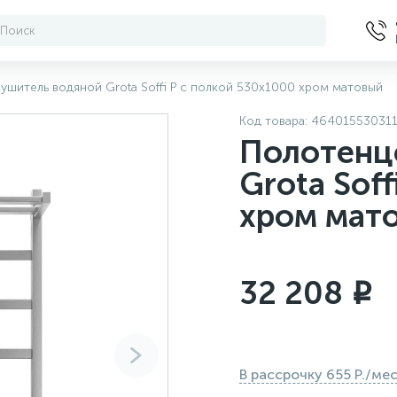
шитель водяной Grota Soffi P с полкой 530x1000 хром матовый
Код товара:
464015530311
Полотенц
Grota Sof
хром мат
32 208
i
В рассрочку 655 Р./ме