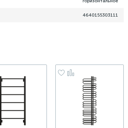
горизонтальное
4640155303111