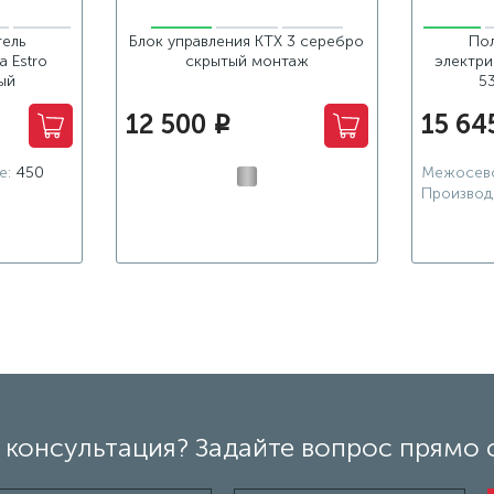
ель
Блок управления KTX 3 серебро
По
a Estro
скрытый монтаж
электри
ый
5
12 500
15 64
i
е:
450
Межосево
Производ
консультация? Задайте вопрос прямо 