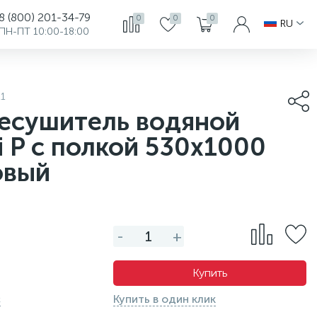
8 (800) 201-34-79
0
0
0
RU
ПН-ПТ 10:00-18:00
1
есушитель водяной
fi P с полкой 530x1000
овый
-
+
Купить
с
Купить в один клик