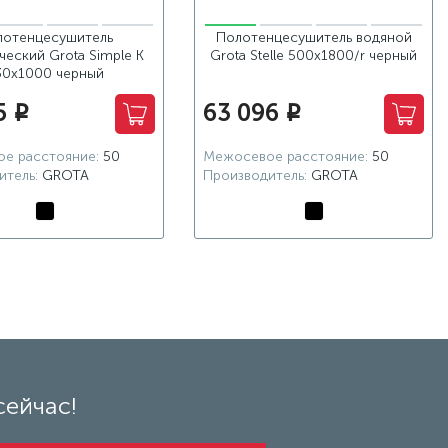
лотенцесушитель
Полотенцесушитель водяной
ческий Grota Simple K
Grota Stelle 500x1800/r черный
30х1000 черный
5
63 096
i
i
е расстояние:
50
Межосевое расстояние:
50
итель:
GROTA
Производитель:
GROTA
сейчас!