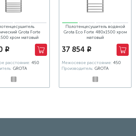
лотенцесушитель
Полотенцесушитель водяной
ический Grota Forte
Grota Eco Forte 480x1500 хром
1500 хром матовый
матовый
0
37 854
i
i
е расстояние:
450
Межосевое расстояние:
450
итель:
GROTA
Производитель:
GROTA