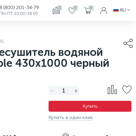
8 (800) 201-34-79
0
0
0
RU
ПН-ПТ 10:00-18:00
35
есушитель водяной
ple 430x1000 черный
-
+
Купить
с
Купить в один клик