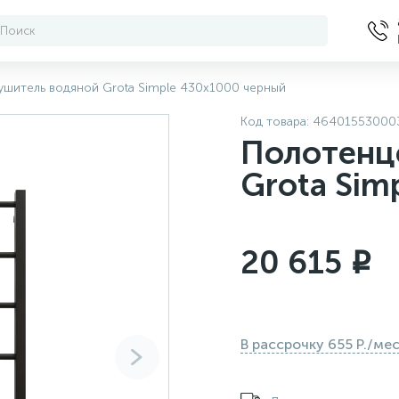
шитель водяной Grota Simple 430x1000 черный
Код товара:
46401553000
Полотенц
Grota Sim
20 615
i
В рассрочку 655 Р./ме