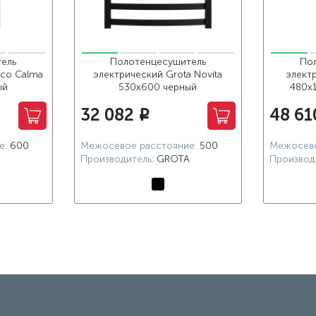
ель
Полотенцесушитель
По
Eco Calma
электрический Grota Novita
электр
ый
530x600 черный
480x
32 082
48 61
i
е:
600
Межосевое расстояние:
500
Межосево
Производитель:
GROTA
Производ