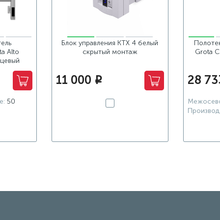
ель
Блок управления KTX 4 белый
Полоте
a Alto
скрытый монтаж
Grota 
нцевый
11 000
28 73
i
е:
50
Межосево
Производ