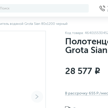
тель водяной Grota Sian 80х1200 черный
Код товара:
46401553045
Полотенц
Grota Sia
28 577
i
В рассрочку 655 Р./ме