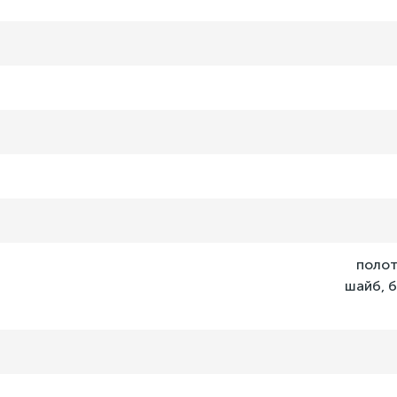
полот
шайб, б