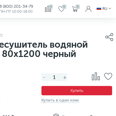
8 (800) 201-34-79
0
0
0
RU
ПН-ПТ 10:00-18:00
21
есушитель водяной
n 80х1200 черный
-
+
Купить
с
Купить в один клик