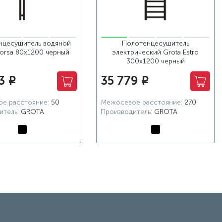
нцесушитель водяной
Полотенцесушитель
Corsa 80х1200 черный
электрический Grota Estro
300x1200 черный
3
35 779
i
i
е расстояние:
50
Межосевое расстояние:
270
итель:
GROTA
Производитель:
GROTA