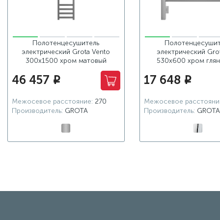
Полотенцесушитель
Полотенцесушит
электрический Grota Vento
электрический Grot
300x1500 хром матовый
530х600 хром гля
46 457
17 648
i
i
Межосевое расстояние:
270
Межосевое расстояни
Производитель:
GROTA
Производитель:
GROTA