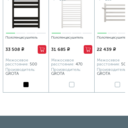
Полотенцесушитель
Полотенцесушитель
Полотенцесушител
водяной Grota Lux
электрический Grota
водяной Grota Com
33 508
31 685
22 439
i
i
i
530x600 черный
Quadro 500х764 белый
530x375 белый
Межосевое
Межосевое
Межосевое
расстояние:
500
расстояние:
470
расстояние:
50
Производитель:
Производитель:
Производитель:
GROTA
GROTA
GROTA