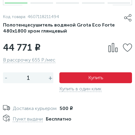
Код товара:
4607118211494
Полотенцесушитель водяной Grota Eco Forte
480x1800 хром глянцевый
44 771
i
В рассрочку 655 Р./мес
-
+
Купить
Купить в один клик
Доставка курьером
500
i
Пункт выдачи
Бесплатно