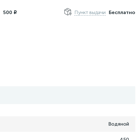
м
500
Пункт выдачи
Бесплатно
i
Водяной
450