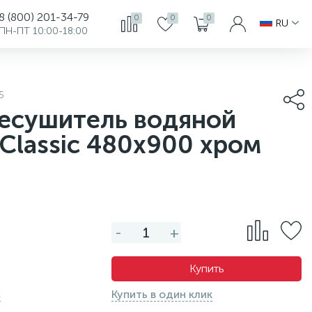
8 (800) 201-34-79
0
0
0
RU
ПН-ПТ 10:00-18:00
5
есушитель водяной
 Classic 480x900 хром
-
+
Купить
с
Купить в один клик