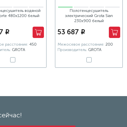
нцесушитель водяной
Полотенцесушитель
Forte 480x1200 белый
электрический Grota Sian
230х900 белый
7
53 687
i
i
е расстояние:
450
Межосевое расстояние:
200
итель:
GROTA
Производитель:
GROTA
сейчас!