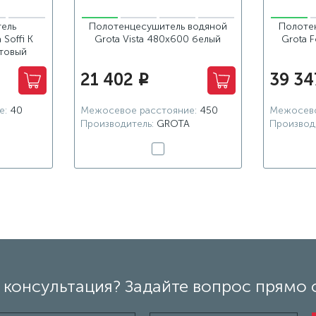
ель
Полотенцесушитель водяной
Полоте
Soffi K
Grota Vista 480х600 белый
Grota 
товый
21 402
39 34
i
е:
40
Межосевое расстояние:
450
Межосево
Производитель:
GROTA
Производ
консультация? Задайте вопрос прямо 