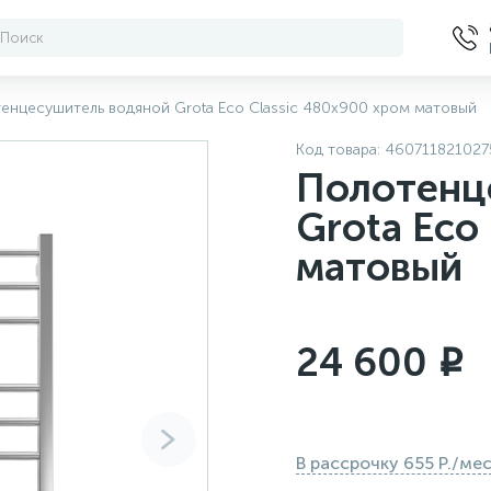
енцесушитель водяной Grota Eco Classic 480x900 хром матовый
Код товара:
460711821027
Полотенц
Grota Eco
матовый
24 600
i
В рассрочку 655 Р./ме