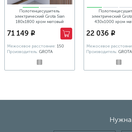
Полотенцесушитель
Полотенцесушит
электрический Grota Sian
электрический Grota 
180х1800 хром матовый
430х1000 хром ма
71 149
22 036
i
i
Межосевое расстояние:
150
Межосевое расстояни
Производитель:
GROTA
Производитель:
GROTA
Нужна 