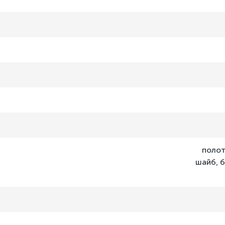
полот
шайб, б