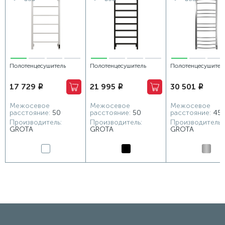
Полотенцесушитель
Полотенцесушитель
Полотенцесушител
электрический Grota
электрический Grota Lore
водяной Grota Eco
17 729
21 995
30 501
i
i
i
App 530х1000 белый
530х1200 черный
480x1200 хром ма
Межосевое
Межосевое
Межосевое
расстояние:
50
расстояние:
50
расстояние:
45
Производитель:
Производитель:
Производитель:
GROTA
GROTA
GROTA