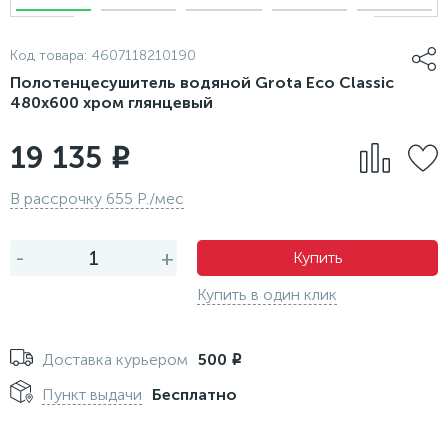
Код товара:
4607118210190
Полотенцесушитель водяной Grota Eco Classic
480x600 хром глянцевый
19 135
i
В рассрочку 655 Р./мес
-
+
Купить
Купить в один клик
Доставка курьером
500
i
Пункт выдачи
Бесплатно