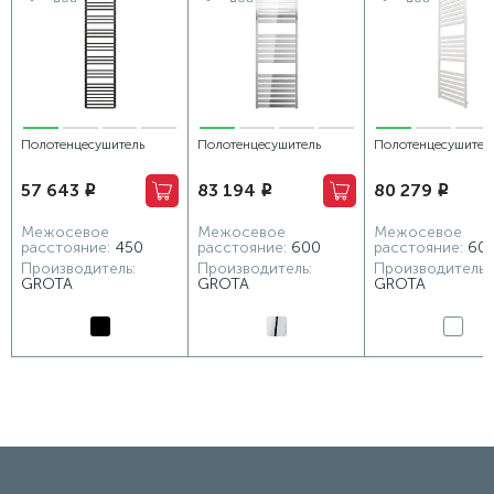
Полотенцесушитель
Полотенцесушитель
Полотенцесушител
электрический Grota
электрический Grota Lux
водяной Grota Lux
57 643
83 194
80 279
i
i
i
Forte 480x1800 черный
630x1800 хром
630x1800 белый
глянцевый
Межосевое
Межосевое
Межосевое
расстояние:
450
расстояние:
600
расстояние:
60
Производитель:
Производитель:
Производитель:
GROTA
GROTA
GROTA