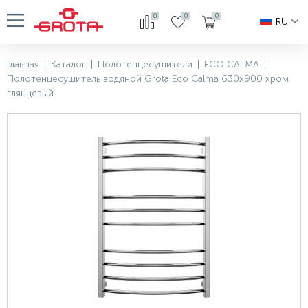
0
0
0
RU
Главная
|
Каталог
|
Полотенцесушители
|
ECO CALMA
|
Полотенцесушитель водяной Grota Eco Calma 630x900 хром
глянцевый