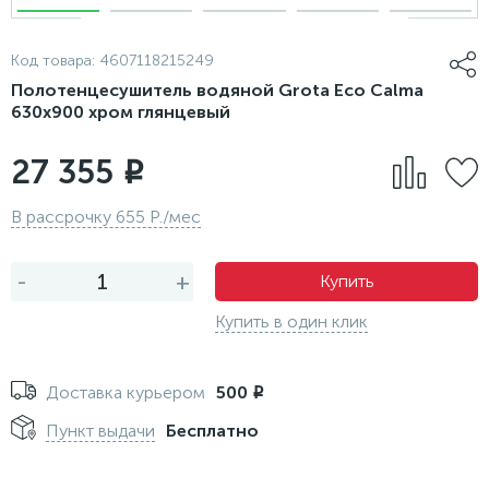
Код товара:
4607118215249
Полотенцесушитель водяной Grota Eco Calma
630x900 хром глянцевый
27 355
i
В рассрочку 655 Р./мес
-
+
Купить
Купить в один клик
Доставка курьером
500
i
Пункт выдачи
Бесплатно