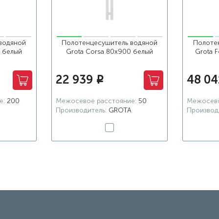
водяной
Полотенцесушитель водяной
Полоте
0 белый
Grota Corsa 80х900 белый
Grota 
22 939
48 04
i
е:
200
Межосевое расстояние:
50
Межосево
Производитель:
GROTA
Производ