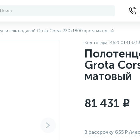
ушитель водяной Grota Corsa 230х1800 хром матовый
Код товара:
46200141331
Полотенц
Grota Cor
матовый
81 431
i
В рассрочку 655 Р./ме