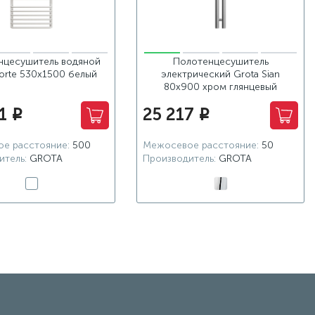
нцесушитель водяной
Полотенцесушитель
Forte 530x1500 белый
электрический Grota Sian
80х900 хром глянцевый
1
25 217
i
i
е расстояние:
500
Межосевое расстояние:
50
итель:
GROTA
Производитель:
GROTA