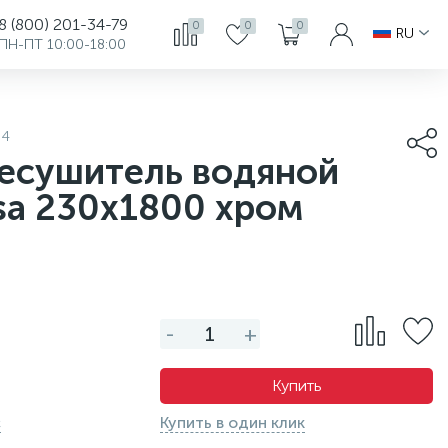
8 (800) 201-34-79
0
0
0
RU
ПН-ПТ 10:00-18:00
34
есушитель водяной
sa 230х1800 хром
-
+
Купить
с
Купить в один клик