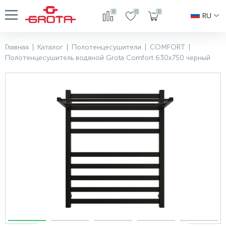
0
0
0
RU
Главная
|
Каталог
|
Полотенцесушители
|
COMFORT
|
Полотенцесушитель водяной Grota Comfort 630х750 черный