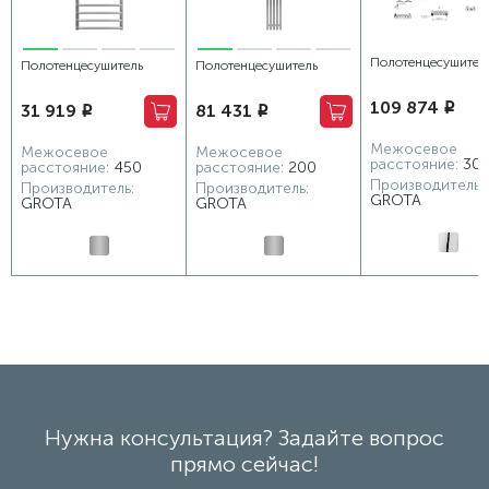
Полотенцесушител
Полотенцесушитель
Полотенцесушитель
водяной Grota Quil
водяной Grota Eco Forte
водяной Grota Corsa
109 874
31 919
81 431
i
350x1500 хром
i
i
480x1200 хром матовый
230х1800 хром матовый
глянцевый
Межосевое
Межосевое
Межосевое
расстояние:
30
расстояние:
450
расстояние:
200
Производитель:
Производитель:
Производитель:
GROTA
GROTA
GROTA
Нужна консультация? Задайте вопрос
прямо сейчас!