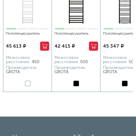
Полотенцесушитель
Полотенцесушитель
Полотенцесушител
водяной Grota Estro
водяной Grota Vento
водяной Grota Cal
45 613
42 415
45 347
i
i
i
480x1500 белый
530x1200 черный
530x1500 черный
Межосевое
Межосевое
Межосевое
расстояние:
450
расстояние:
500
расстояние:
50
Производитель:
Производитель:
Производитель:
GROTA
GROTA
GROTA