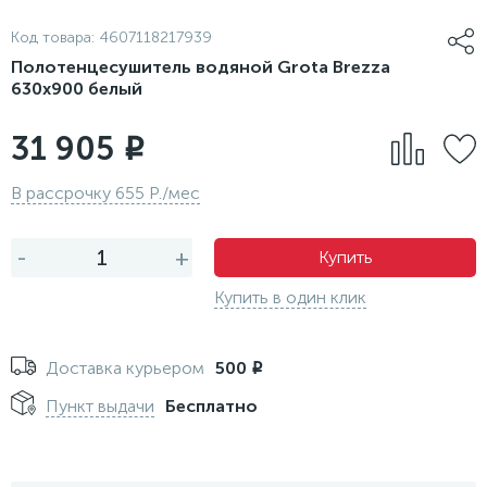
Код товара:
4607118217939
Полотенцесушитель водяной Grota Brezza
630x900 белый
31 905
i
В рассрочку 655 Р./мес
-
+
Купить
Купить в один клик
Доставка курьером
500
i
Пункт выдачи
Бесплатно