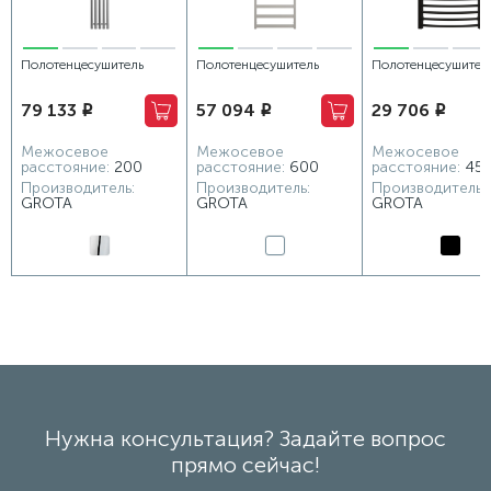
Полотенцесушитель
Полотенцесушитель
Полотенцесушител
электрический Grota Sian
водяной Grota Brezza
водяной Grota Cal
79 133
57 094
29 706
i
i
i
230х1500 хром
630x1800 белый
480x900 черный
глянцевый
Межосевое
Межосевое
Межосевое
расстояние:
200
расстояние:
600
расстояние:
45
Производитель:
Производитель:
Производитель:
GROTA
GROTA
GROTA
Нужна консультация? Задайте вопрос
прямо сейчас!