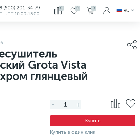
8 (800) 201-34-79
0
0
0
RU
ПН-ПТ 10:00-18:00
16
есушитель
ский Grota Vista
 хром глянцевый
-
+
Купить
с
Купить в один клик