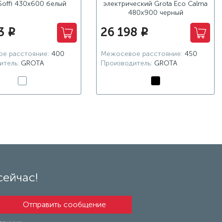
Soffi 430x600 белый
электрический Grota Eco Calma
480x900 черный
3
26 198
i
i
е расстояние:
400
Межосевое расстояние:
450
итель:
GROTA
Производитель:
GROTA
сейчас!