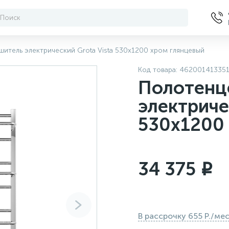
итель электрический Grota Vista 530х1200 хром глянцевый
Код товара:
46200141335
Полотенц
электриче
530х1200
34 375
i
В рассрочку 655 Р./ме