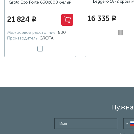
Leggero 18-2 хром 
Grota Eco Forte 630x600 белый
16 335
21 824
i
i
Межосевое расстояние:
600
Производитель:
GROTA
Нужна 