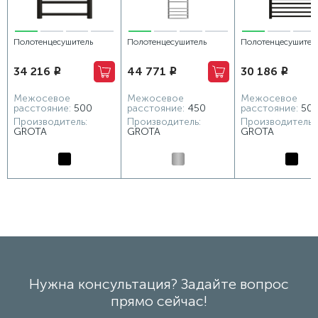
Полотенцесушитель
Полотенцесушитель
Полотенцесушител
электрический Grota
водяной Grota Eco Forte
водяной Grota Clas
34 216
44 771
30 186
i
i
i
Grosso 550x760 черный
480x1800 хром матовый
530x900 черный
Межосевое
Межосевое
Межосевое
расстояние:
500
расстояние:
450
расстояние:
50
Производитель:
Производитель:
Производитель:
GROTA
GROTA
GROTA
Нужна консультация? Задайте вопрос
прямо сейчас!