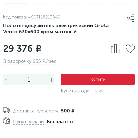
Код товара:
4607118213849
Полотенцесушитель электрический Grota
Vento 630х600 хром матовый
29 376
i
В рассрочку 655 Р./мес
-
+
Купить
Купить в один клик
Доставка курьером
500
i
Пункт выдачи
Бесплатно