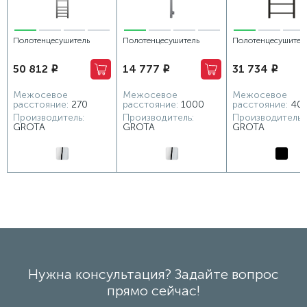
Полотенцесушитель
Полотенцесушитель
Полотенцесушител
электрический Grota
водяной Grota Corsa
водяной Grota Simp
50 812
14 777
31 734
i
i
i
Estro 300x1800 хром
30х1200 хром
полкой 430x1200
глянцевый
глянцевый
черный
Межосевое
Межосевое
Межосевое
расстояние:
270
расстояние:
1000
расстояние:
40
Производитель:
Производитель:
Производитель:
GROTA
GROTA
GROTA
Нужна консультация? Задайте вопрос
прямо сейчас!