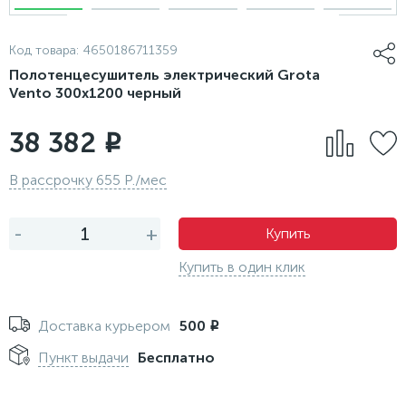
Код товара:
4650186711359
Полотенцесушитель электрический Grota
Vento 300x1200 черный
38 382
i
В рассрочку 655 Р./мес
-
+
Купить
Купить в один клик
Доставка курьером
500
i
Пункт выдачи
Бесплатно