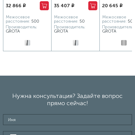
32 866
35 407
20 645
i
i
i
530x750 хром
Stelle 500x900/r хром
530x600 хром ма
глянцевый
глянцевый
Межосевое
Межосевое
Межосевое
расстояние:
500
расстояние:
50
расстояние:
50
Производитель:
Производитель:
Производитель:
GROTA
GROTA
GROTA
Нужна консультация? Задайте вопрос
прямо сейчас!