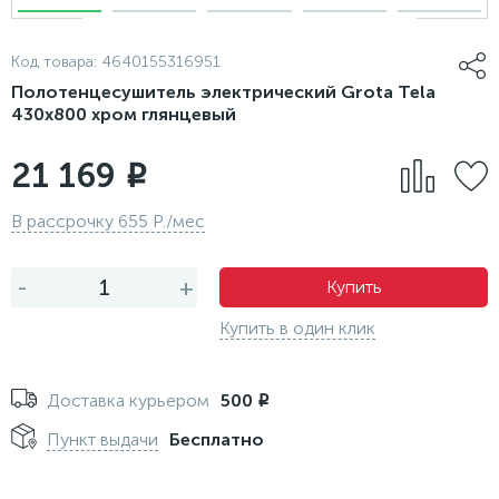
Код товара:
4640155316951
Полотенцесушитель электрический Grota Tela
430х800 хром глянцевый
21 169
i
В рассрочку 655 Р./мес
-
+
Купить
Купить в один клик
Доставка курьером
500
i
Пункт выдачи
Бесплатно