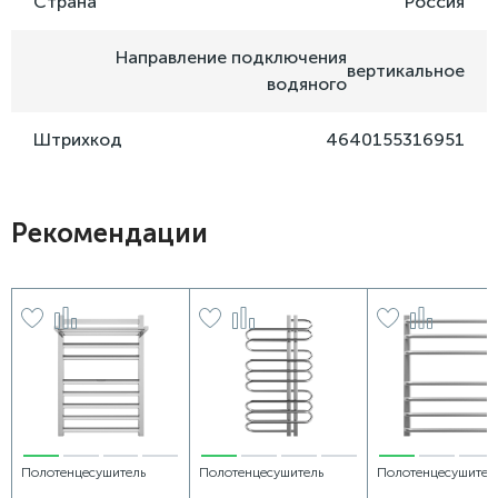
Страна
Россия
Направление подключения
вертикальное
водяного
Штрихкод
4640155316951
Рекомендации
Полотенцесушитель
Полотенцесушитель
Полотенцесушител
водяной Grota Comfort
электрический Grota
водяной Grota Eco 