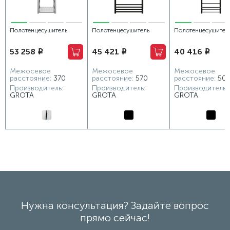
Полотенцесушитель
Полотенцесушитель
Полотенцесушител
электрический Grota
водяной Grota Quadro
электрический Gro
53 258
45 421
40 416
i
i
i
Largo 400x1200x295
600х1164 черный
Vista 530х1500 че
хром глянцевый
Межосевое
Межосевое
Межосевое
расстояние:
370
расстояние:
570
расстояние:
50
Производитель:
Производитель:
Производитель:
GROTA
GROTA
GROTA
Нужна консультация? Задайте вопрос
прямо сейчас!