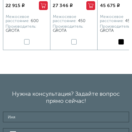
22 915
27 346
45 675
i
i
i
Forte 630x600 белый
Forte 480x900 белый
Calma 480x1500 ч
Межосевое
Межосевое
Межосевое
расстояние:
600
расстояние:
450
расстояние:
45
Производитель:
Производитель:
Производитель:
GROTA
GROTA
GROTA
Нужна консультация? Задайте вопрос
прямо сейчас!