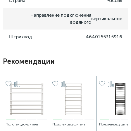
Страна
Россия
Направление подключения
вертикальное
водяного
Штрихкод
4640155315916
Рекомендации
Полотенцесушитель
Полотенцесушитель
Полотенцесушител
электрический Grota Eco
электрический Grota Eco
электрический Gro