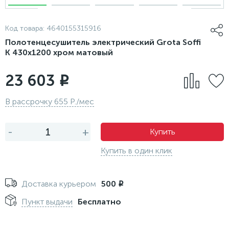
Код товара:
4640155315916
Полотенцесушитель электрический Grota Soffi
K 430х1200 хром матовый
23 603
i
В рассрочку 655 Р./мес
-
+
Купить
Купить в один клик
Доставка курьером
500
i
Пункт выдачи
Бесплатно