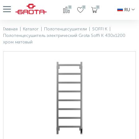
0
0
0
RU
Главная
|
Каталог
|
Полотенцесушители
|
SOFFI K
|
Полотенцесушитель электрический Grota Soffi K 430х1200
хром матовый