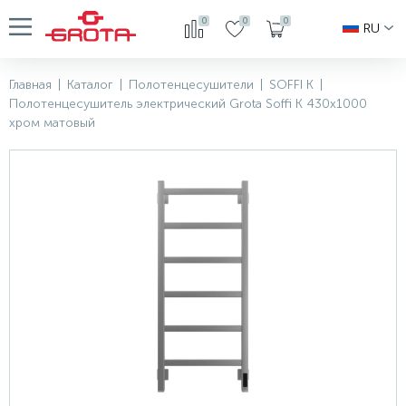
0
0
0
RU
Главная
|
Каталог
|
Полотенцесушители
|
SOFFI K
|
Полотенцесушитель электрический Grota Soffi K 430х1000
хром матовый