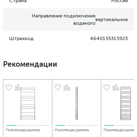
Страна
Россия
Направление подключения
вертикальное
водяного
Штрихкод
4640155315923
Рекомендации
Полотенцесушитель
Полотенцесушитель
Полотенцесушител
водяной Grota Vista
электрический Grota
водяной Grota Fort