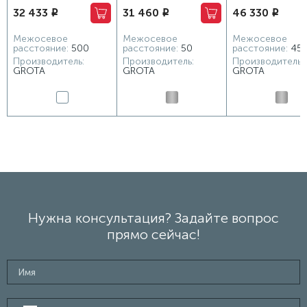
32 433
31 460
46 330
i
i
i
530х1200 белый
Corsa 80х1200 хром
480x1500 хром ма
матовый
Межосевое
Межосевое
Межосевое
расстояние:
500
расстояние:
50
расстояние:
45
Производитель:
Производитель:
Производитель:
GROTA
GROTA
GROTA
Нужна консультация? Задайте вопрос
прямо сейчас!