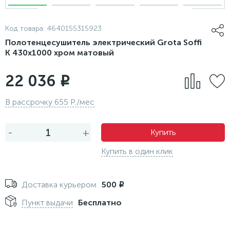
Код товара:
4640155315923
Полотенцесушитель электрический Grota Soffi
K 430х1000 хром матовый
22 036
i
В рассрочку 655 Р./мес
-
+
Купить
Купить в один клик
Доставка курьером
500
i
Пункт выдачи
Бесплатно