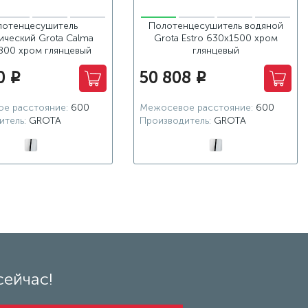
лотенцесушитель
Полотенцесушитель водяной
ический Grota Calma
Grota Estro 630x1500 хром
800 хром глянцевый
глянцевый
0
50 808
i
i
е расстояние:
600
Межосевое расстояние:
600
итель:
GROTA
Производитель:
GROTA
сейчас!