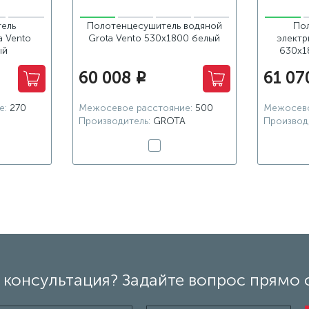
ель
Полотенцесушитель водяной
По
a Vento
Grota Vento 530x1800 белый
электр
ый
630x1
60 008
61 07
i
е:
270
Межосевое расстояние:
500
Межосево
Производитель:
GROTA
Производ
консультация? Задайте вопрос прямо 