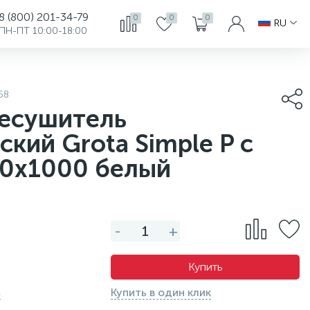
8 (800) 201-34-79
0
0
0
RU
ПН-ПТ 10:00-18:00
68
есушитель
ский Grota Simple P с
30x1000 белый
-
+
Купить
с
Купить в один клик