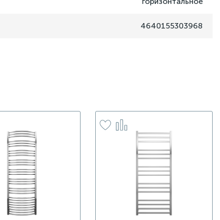
горизонтальное
4640155303968