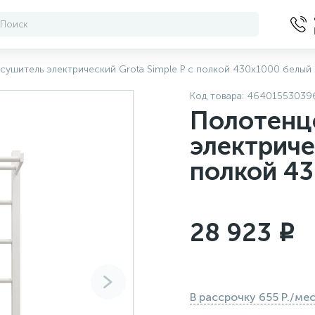
ушитель электрический Grota Simple P с полкой 430x1000 белый
Код товара:
46401553039
Полотенц
электриче
полкой 4
28 923
i
В рассрочку 655 Р./ме