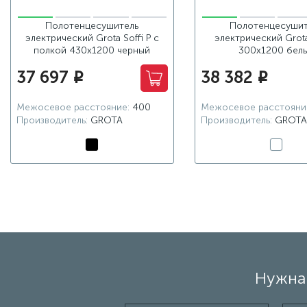
Полотенцесушитель
Полотенцесушит
электрический Grota Soffi P с
электрический Grot
полкой 430x1200 черный
300x1200 бел
37 697
38 382
i
i
Межосевое расстояние:
400
Межосевое расстояни
Производитель:
GROTA
Производитель:
GROTA
Нужна 