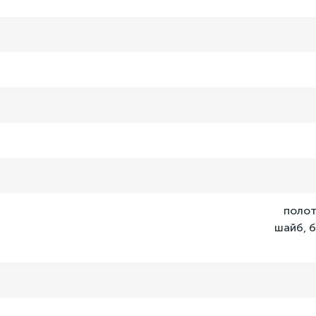
полот
шайб, б