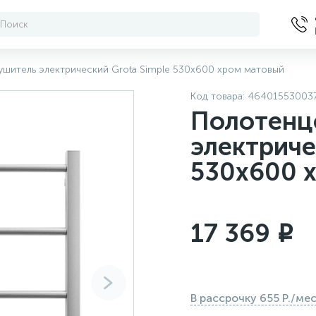
шитель электрический Grota Simple 530x600 хром матовый
Код товара:
46401553003
Полотенц
электриче
530x600 
17 369
i
В рассрочку 655 Р./ме