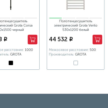
лотенцесушитель
Полотенцесушитель
ический Grota Corsa
электрический Grota Vento
0х1500 черный
530x1200 белый
8
44 532
i
i
е расстояние:
1000
Межосевое расстояние:
500
итель:
GROTA
Производитель:
GROTA