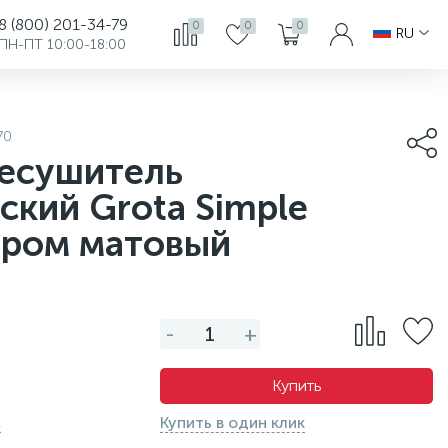
8 (800) 201-34-79
0
0
0
RU
ПН-ПТ 10:00-18:00
70
есушитель
ский Grota Simple
хром матовый
-
+
Купить
с
Купить в один клик