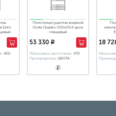
ель
Полотенцесушитель водяной
По
a Estro
Grota Quadro 500х1514 хром
электр
нцевый
глянцевый
3
53 330
18 72
i
е:
450
Межосевое расстояние:
470
Межосево
Производитель:
GROTA
Производ