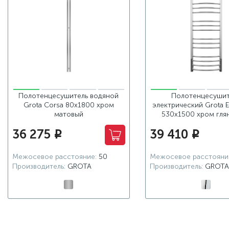
Полотенцесушитель водяной
Полотенцесушит
Grota Corsa 80х1800 хром
электрический Grota 
матовый
530x1500 хром гля
36 275
39 410
i
i
Межосевое расстояние:
50
Межосевое расстояни
Производитель:
GROTA
Производитель:
GROTA