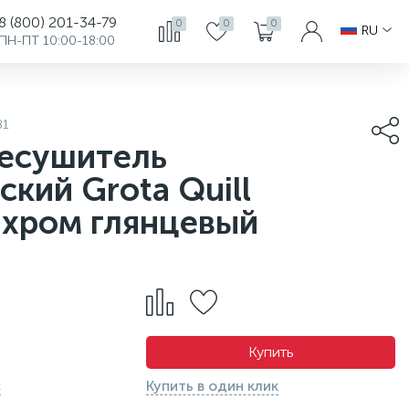
8 (800) 201-34-79
0
0
0
RU
ПН-ПТ 10:00-18:00
81
есушитель
ский Grota Quill
 хром глянцевый
Купить
с
Купить в один клик