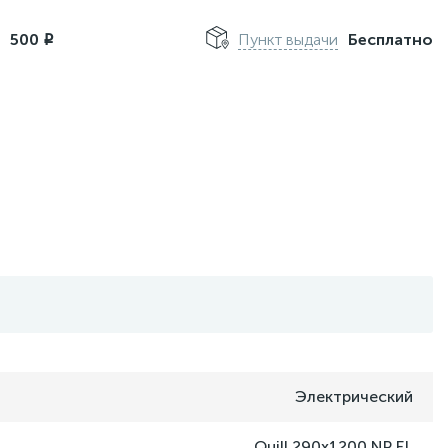
м
500
Пункт выдачи
Бесплатно
i
Электрический
Quill 290x1200 NP EL