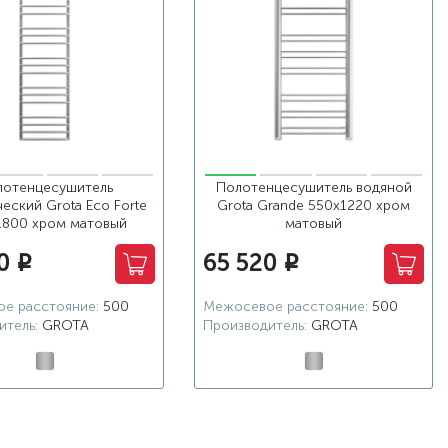
лотенцесушитель
Полотенцесушитель водяной
еский Grota Eco Forte
Grota Grande 550x1220 хром
1800 хром матовый
матовый
0
65 520
i
i
е расстояние:
500
Межосевое расстояние:
500
итель:
GROTA
Производитель:
GROTA