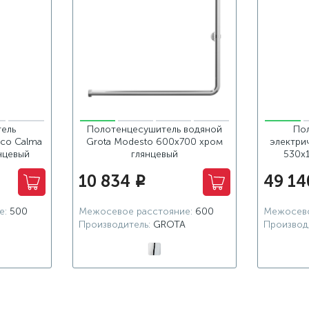
ель
Полотенцесушитель водяной
По
Eco Calma
Grota Modesto 600x700 хром
электрич
нцевый
глянцевый
530x
10 834
49 14
i
е:
500
Межосевое расстояние:
600
Межосево
Производитель:
GROTA
Производ