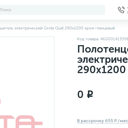
итель электрический Grota Quill 290x1200 хром глянцевый
Код товара:
46200141339
Полотенц
электриче
290x1200
0
i
В рассрочку 655 Р./ме