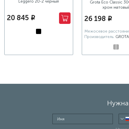
Leggero 20-2 черный
Grota Eco Classic 3
хром матовы
20 845
26 198
i
i
Межосевое расстояни
Производитель:
GROTA
Нужна 