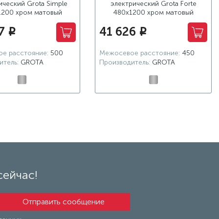
ический Grota Simple
электрический Grota Forte
1200 хром матовый
480x1200 хром матовый
7
41 626
i
i
е расстояние:
500
Межосевое расстояние:
450
итель:
GROTA
Производитель:
GROTA
сейчас!