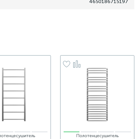
4650186715197
лотенцесушитель
Полотенцесушитель