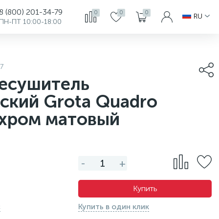
8 (800) 201-34-79
0
0
0
RU
ПН-ПТ 10:00-18:00
7
есушитель
ский Grota Quadro
 хром матовый
-
+
Купить
с
Купить в один клик