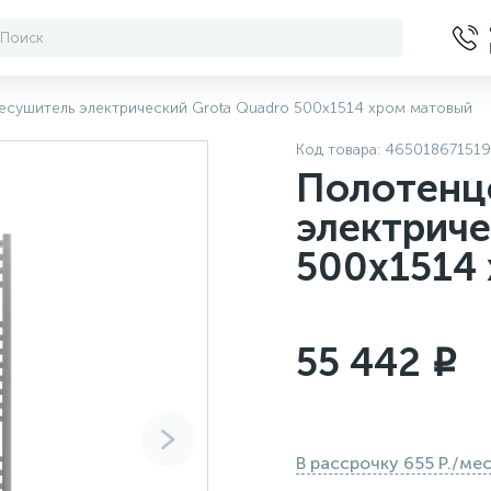
есушитель электрический Grota Quadro 500х1514 хром матовый
Код товара:
465018671519
Полотенц
электриче
500х1514
55 442
i
В рассрочку 655 Р./ме