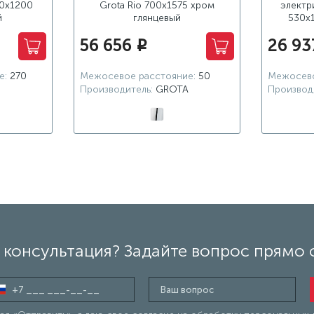
00x1200
Grota Rio 700x1575 хром
электр
й
глянцевый
530x
56 656
26 93
i
е:
270
Межосевое расстояние:
50
Межосево
Производитель:
GROTA
Производ
консультация? Задайте вопрос прямо 