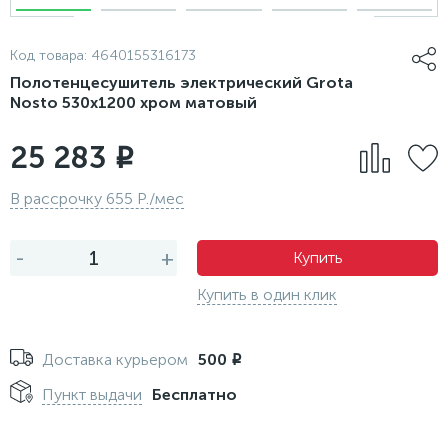
Код товара:
4640155316173
Полотенцесушитель электрический Grota
Nosto 530х1200 хром матовый
25 283
i
В рассрочку 655 Р./мес
-
+
Купить
Купить в один клик
Доставка курьером
500
i
Пункт выдачи
Бесплатно