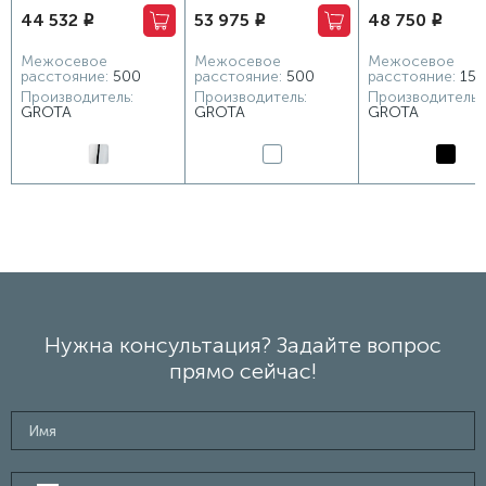
44 532
53 975
48 750
i
i
i
Vento 530x1200 хром
Vento 530x1500 белый
Corsa 180х1200 че
глянцевый
Межосевое
Межосевое
Межосевое
расстояние:
500
расстояние:
500
расстояние:
150
Производитель:
Производитель:
Производитель:
GROTA
GROTA
GROTA
Нужна консультация? Задайте вопрос
прямо сейчас!