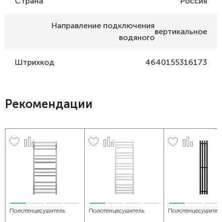
Страна
Россия
Направление подключения
вертикальное
водяного
Штрихкод
4640155316173
Рекомендации
Полотенцесушитель
Полотенцесушитель
Полотенцесушител
электрический Grota
электрический Grota
электрический Gro