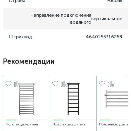
Страна
Россия
Направление подключения
вертикальное
водяного
Штрихкод
4640155316258
Рекомендации
Полотенцесушитель
Полотенцесушитель
Полотенцесушител
водяной Grota Comfort
электрический Grota Lore
электрический Gro