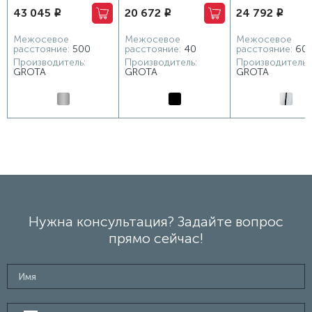
43 045
20 672
24 792
i
i
i
530х1125 хром матовый
430х1200 черный
Comfort 630х375 
глянцевый
Межосевое
Межосевое
Межосевое
расстояние:
500
расстояние:
40
расстояние:
60
Производитель:
Производитель:
Производитель:
GROTA
GROTA
GROTA
Нужна консультация? Задайте вопрос
прямо сейчас!