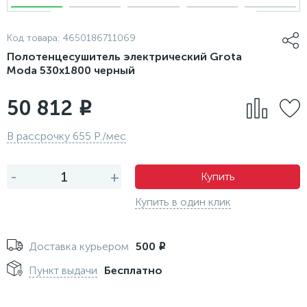
Код товара:
4650186711069
Полотенцесушитель электрический Grota
Moda 530x1800 черный
50 812
i
В рассрочку 655 Р./мес
-
+
Купить
Купить в один клик
Доставка курьером
500
i
Пункт выдачи
Бесплатно