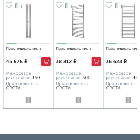
Полотенцесушитель
Полотенцесушитель
Полотенцесушител
водяной Grota Corsa
водяной Grota Calma
водяной Grota Clas
45 676
38 812
36 628
i
i
i
180х1200 хром матовый
530x1200 хром матовый
480x1200 хром ма
Межосевое
Межосевое
Межосевое
расстояние:
150
расстояние:
500
расстояние:
45
Производитель:
Производитель:
Производитель:
GROTA
GROTA
GROTA