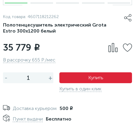
Код товара:
4607118212262
Полотенцесушитель электрический Grota
Estro 300x1200 белый
35 779
i
В рассрочку 655 Р./мес
-
+
Купить
Купить в один клик
Доставка курьером
500
i
Пункт выдачи
Бесплатно