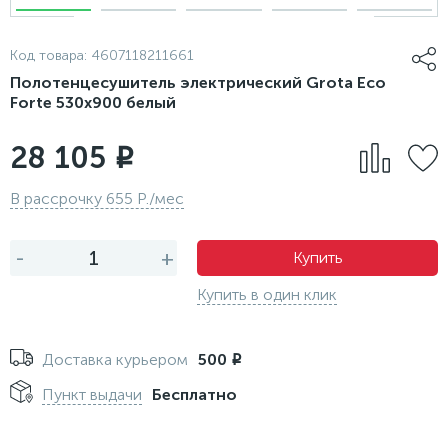
Код товара:
4607118211661
Полотенцесушитель электрический Grota Eco
Forte 530x900 белый
28 105
i
В рассрочку 655 Р./мес
-
+
Купить
Купить в один клик
Доставка курьером
500
i
Пункт выдачи
Бесплатно