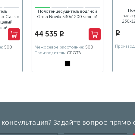
По
ель
Полотенцесушитель водяной
элект
co Classic
Grota Novita 530x1200 черный
230x1
нцевый
евый
44 535
i
i
Производ
е:
500
Межосевое расстояние:
500
Производитель:
GROTA
консультация? Задайте вопрос прямо 