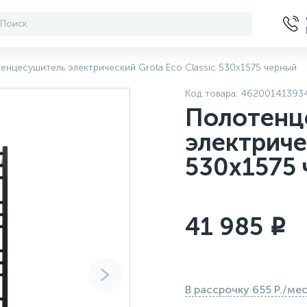
енцесушитель электрический Grota Eco Classic 530x1575 черный
Код товара:
46200141393
Полотенц
электриче
530x1575
41 985
i
В рассрочку 655 Р./ме