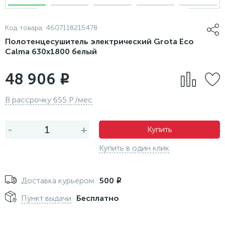
Код товара:
4607118215478
Полотенцесушитель электрический Grota Eco
Calma 630x1800 белый
48 906
i
В рассрочку 655 Р./мес
-
+
Купить
Купить в один клик
Доставка курьером
500
i
Пункт выдачи
Бесплатно