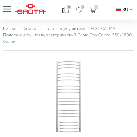
0
0
0
RU
Главная
|
Каталог
|
Полотенцесушители
|
ECO CALMA
|
Полотенцесушитель электрический Grota Eco Calma 630x1800
белый