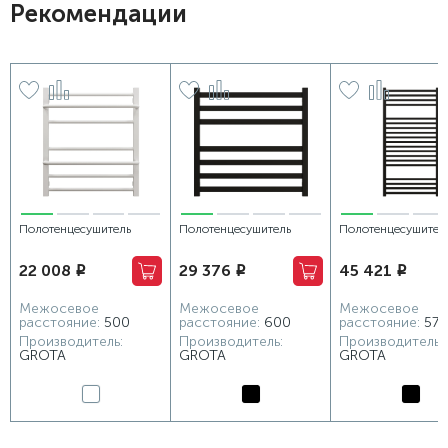
Рекомендации
Полотенцесушитель
Полотенцесушитель
Полотенцесушител
водяной Grota Vista
электрический Grota
водяной Grota Qua
22 008
29 376
45 421
i
i
i
530х600 белый
Vento 630х600 черный
600х1164 черный
Межосевое
Межосевое
Межосевое
расстояние:
500
расстояние:
600
расстояние:
570
Производитель:
Производитель:
Производитель:
GROTA
GROTA
GROTA