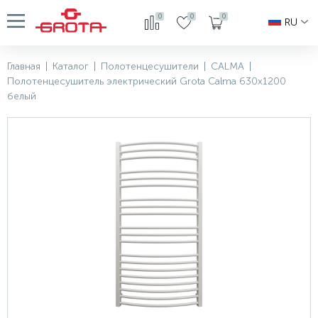
0
0
0
RU
Главная
|
Каталог
|
Полотенцесушители
|
CALMA
|
Полотенцесушитель электрический Grota Calma 630x1200
белый