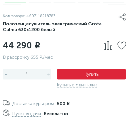
Код товара:
4607118218783
Полотенцесушитель электрический Grota
Calma 630x1200 белый
44 290
i
В рассрочку 655 Р./мес
-
+
Купить
Купить в один клик
Доставка курьером
500
i
Пункт выдачи
Бесплатно