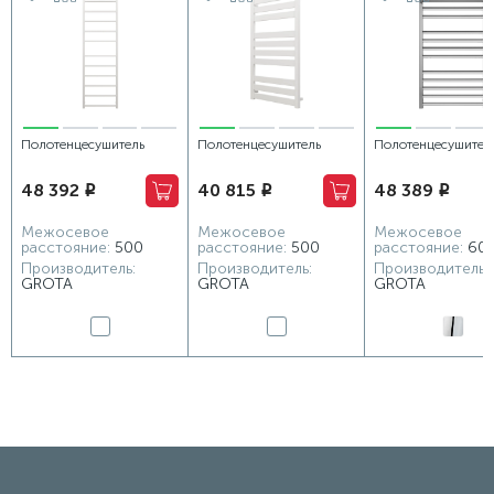
Полотенцесушитель
Полотенцесушитель
Полотенцесушител
водяной Grota Moda
электрический Grota Lux
электрический Gro
48 392
40 815
48 389
i
i
i
530x1800 белый
530x900 белый
Comfort 630х1125
глянцевый
Межосевое
Межосевое
Межосевое
расстояние:
500
расстояние:
500
расстояние:
60
Производитель:
Производитель:
Производитель:
GROTA
GROTA
GROTA