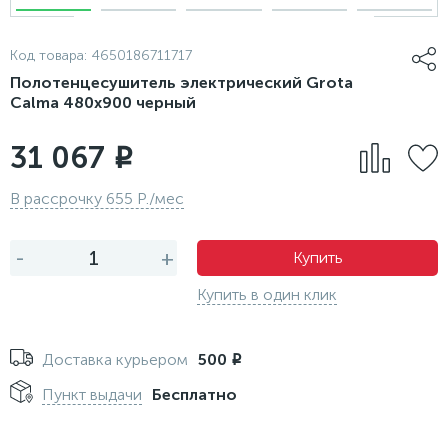
Код товара:
4650186711717
Полотенцесушитель электрический Grota
Calma 480x900 черный
31 067
i
В рассрочку 655 Р./мес
-
+
Купить
Купить в один клик
Доставка курьером
500
i
Пункт выдачи
Бесплатно