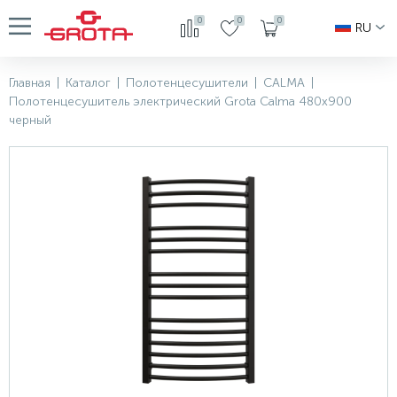
0
0
0
RU
Главная
|
Каталог
|
Полотенцесушители
|
CALMA
|
Полотенцесушитель электрический Grota Calma 480x900
черный