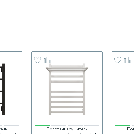
ель
Полотенцесушитель
По