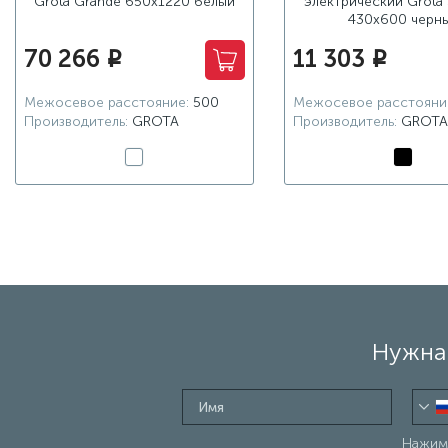
Grota Grande 650x1220 белый
электрический Grota 
430х600 черн
70 266
11 303
i
i
Межосевое расстояние:
500
Межосевое расстояни
Производитель:
GROTA
Производитель:
GROTA
Нужна 
Нажима