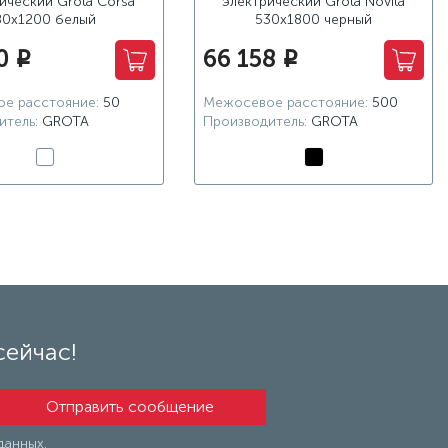
ический Grota Corsa
электрический Grota Novita
80х1200 белый
530x1800 черный
0
66 158
i
i
е расстояние:
50
Межосевое расстояние:
500
итель:
GROTA
Производитель:
GROTA
сейчас!
данных.