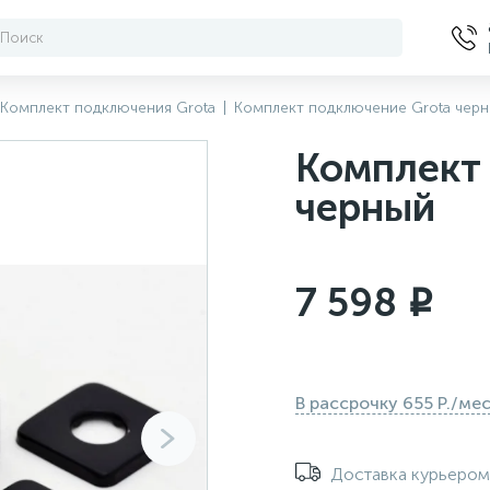
Комплект подключения Grota
|
Комплект подключение Grota чер
Комплект
черный
7 598
i
В рассрочку 655 Р./ме
Доставка курьеро