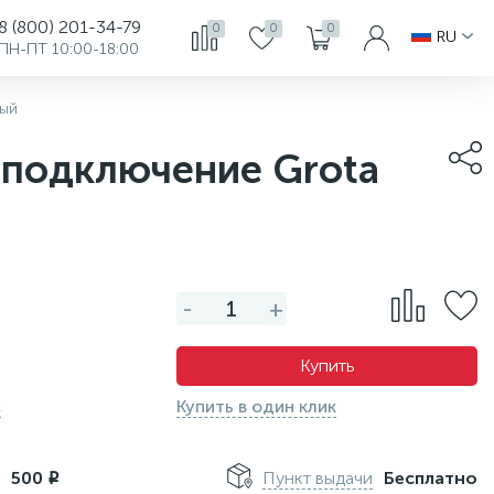
8 (800) 201-34-79
0
0
0
RU
ПН-ПТ 10:00-18:00
ный
 подключение Grota
-
+
Купить
с
Купить в один клик
м
500
Пункт выдачи
Бесплатно
i