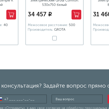
Simple K
электрический Grota Comfort
электр
ый
530x750 белый
34 457
31 46
i
е:
40
Межосевое расстояние:
500
Межосево
Производитель:
GROTA
Производ
консультация? Задайте вопрос прямо 
я «Отправить», я даю свое согласие на обработку персональных 